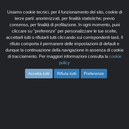
Associati
Login
Usiamo cookie tecnici, per il funzionamento del sito, cookie di
terze parti: anonimizzati, per finalità statistiche; previo
consenso, per finalità di profilazione. In ogni momento, puoi
cliccare su "preferenze" per personalizzare le tue scelte,
accettarli tutti o rifiutarli tutti cliccando sui corrispondenti tasti. Il
rifiuto comporta il permanere delle impostazioni di default e
Togg
dunque la continuazione della navigazione in assenza di cookie
navi
di tracciamento. Per maggiori informazioni consulta la
cookie
policy
Accetta tutti
Rifiuta tutti
Preferenze
L'ALTRA
INFORMATICA SNC
Home
Soci