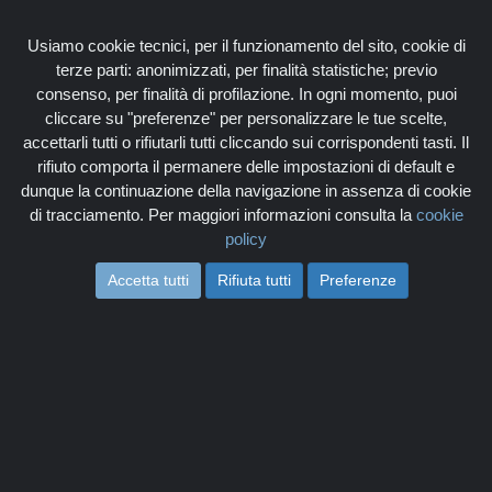
Associati
Login
Usiamo cookie tecnici, per il funzionamento del sito, cookie di
terze parti: anonimizzati, per finalità statistiche; previo
consenso, per finalità di profilazione. In ogni momento, puoi
cliccare su "preferenze" per personalizzare le tue scelte,
accettarli tutti o rifiutarli tutti cliccando sui corrispondenti tasti. Il
rifiuto comporta il permanere delle impostazioni di default e
Togg
dunque la continuazione della navigazione in assenza di cookie
navi
di tracciamento. Per maggiori informazioni consulta la
cookie
policy
Accetta tutti
Rifiuta tutti
Preferenze
VINO45
Home
Categorie
Gastronomia e Vini
negozio