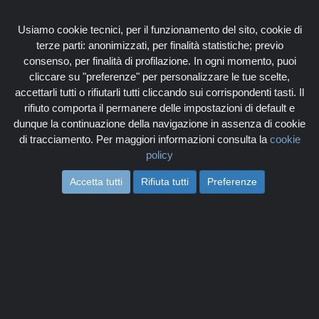
Associati
Login
Usiamo cookie tecnici, per il funzionamento del sito, cookie di
terze parti: anonimizzati, per finalità statistiche; previo
consenso, per finalità di profilazione. In ogni momento, puoi
cliccare su "preferenze" per personalizzare le tue scelte,
accettarli tutti o rifiutarli tutti cliccando sui corrispondenti tasti. Il
rifiuto comporta il permanere delle impostazioni di default e
Togg
dunque la continuazione della navigazione in assenza di cookie
navi
di tracciamento. Per maggiori informazioni consulta la
cookie
policy
Accetta tutti
Rifiuta tutti
Preferenze
NEWS
Home
Blog
Tag: News